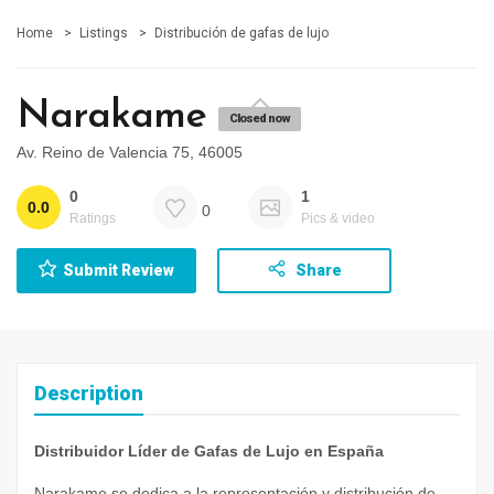
Home
Listings
Distribución de gafas de lujo
Narakame
Closed now
Av. Reino de Valencia 75, 46005
0
1
0.0
0
Ratings
Pics & video
Submit Review
Share
Description
Distribuidor Líder de Gafas de Lujo en España
Narakame se dedica a la representación y distribución de