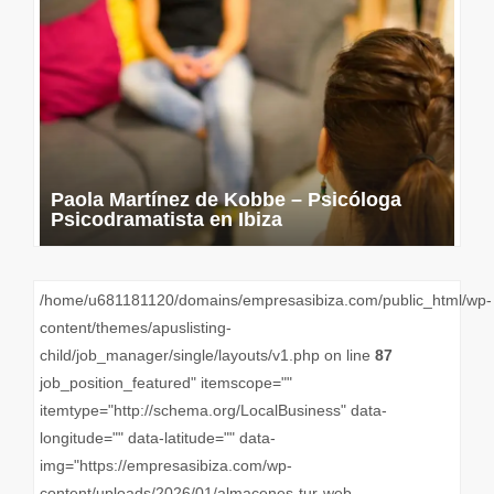
Paola Martínez de Kobbe – Psicóloga
Psicodramatista en Ibiza
/home/u681181120/domains/empresasibiza.com/public_html/wp-
content/themes/apuslisting-
child/job_manager/single/layouts/v1.php on line
87
job_position_featured" itemscope=""
itemtype="http://schema.org/LocalBusiness" data-
longitude="" data-latitude="" data-
img="https://empresasibiza.com/wp-
content/uploads/2026/01/almacenes-tur-web-