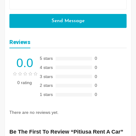
Send Message
Reviews
5 stars
0
0.0
4 stars
0
3 stars
0
0 rating
2 stars
0
1 stars
0
There are no reviews yet.
Be The First To Review “Pitiusa Rent A Car”