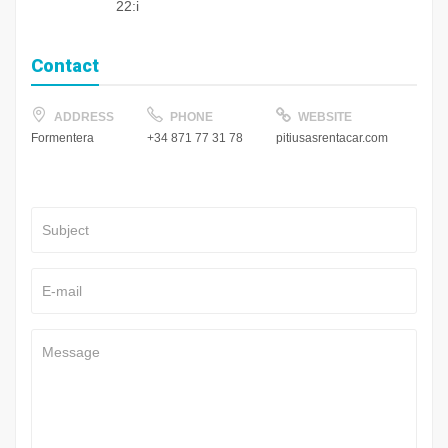
22:i
Contact
ADDRESS
PHONE
WEBSITE
+34 871 77 31 78
pitiusasrentacar.com
Formentera