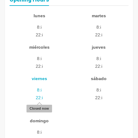
lunes
martes
8:i
8:i
22:i
22:i
miércoles
jueves
8:i
8:i
22:i
22:i
viernes
sábado
8:i
8:i
22:i
22:i
Closed now
domingo
8:i