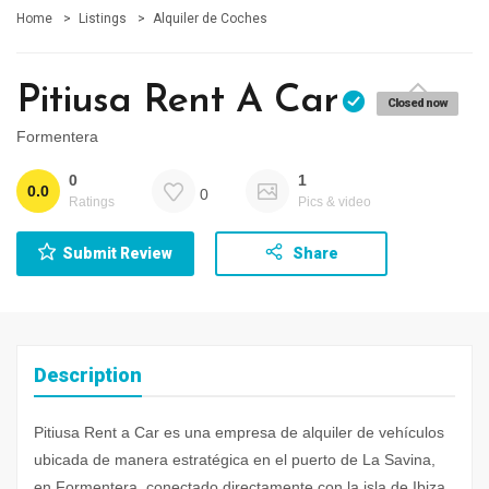
Home
Listings
Alquiler de Coches
Pitiusa Rent A Car
Closed now
Formentera
0
1
0.0
0
Ratings
Pics & video
Submit Review
Share
Description
Pitiusa Rent a Car es una empresa de alquiler de vehículos
ubicada de manera estratégica en el puerto de La Savina,
en Formentera, conectado directamente con la isla de Ibiza