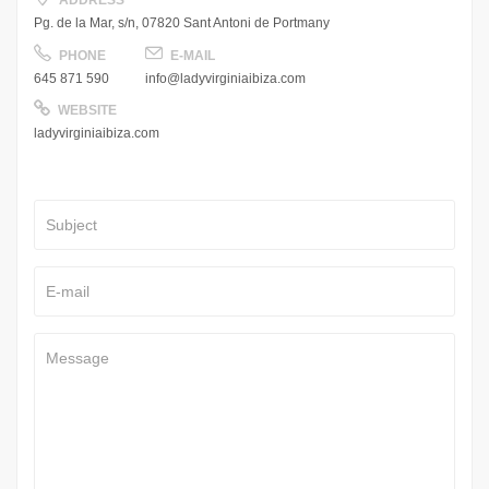
Pg. de la Mar, s/n, 07820 Sant Antoni de Portmany
PHONE
E-MAIL
645 871 590
info@ladyvirginiaibiza.com
WEBSITE
ladyvirginiaibiza.com