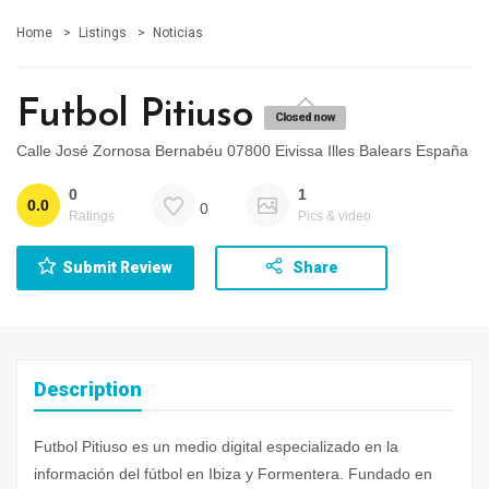
Home
Listings
Noticias
Futbol Pitiuso
Closed now
Calle José Zornosa Bernabéu 07800 Eivissa Illes Balears España
0
1
0.0
0
Ratings
Pics & video
Submit Review
Share
Description
Futbol Pitiuso es un medio digital especializado en la
información del fútbol en Ibiza y Formentera. Fundado en