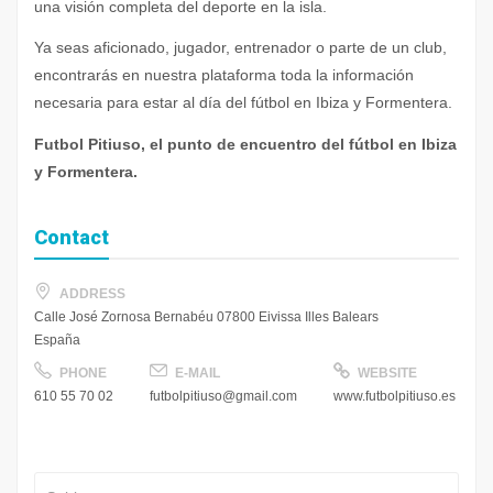
una visión completa del deporte en la isla.
Ya seas aficionado, jugador, entrenador o parte de un club,
encontrarás en nuestra plataforma toda la información
necesaria para estar al día del fútbol en Ibiza y Formentera.
Futbol Pitiuso, el punto de encuentro del fútbol en Ibiza
y Formentera.
Contact
ADDRESS
Calle José Zornosa Bernabéu 07800 Eivissa Illes Balears
España
PHONE
E-MAIL
WEBSITE
610 55 70 02
futbolpitiuso@gmail.com
www.futbolpitiuso.es