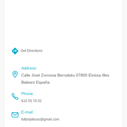
Get Directions
Address
:
Calle José Zornosa Bernabéu 07800 Eivissa Illes
Balears España
Phone
:
610 55 70 02
E-mail
:
futbolpitiuso@gmail.com